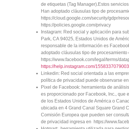
de etiquetas (Tag Manager).Estos servicio
Han adoptado cláusulas tipo de procesami
https://cloud.google.com/security/gdpr/reso
https://policies.google.com/privacy
Instagram: Red social y aplicación para su
Park, CA 94025, Estados Unidos de América
responsable de la información es Facebook
adoptado cláusulas tipo de procesamiento
https://www.facebook.com/legal/terms/datap
https://help.instagram.com/155833707900
Linkedin: Red social orientada a las empre
política de privacidad puede observarse en 
Pixel de Facebook: herramienta de análisis p
es proporcionado por Facebook, Inc., que 
de los Estados Unidos de América o Canadá,
ubicada en 4 Grand Canal Square Grand Can
Comisión Europea que pueden ser consultad
de privacidad ingresa en https://www.face
Hotmart: herramienta utilizada para gestio