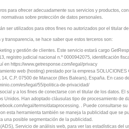
os para ofrecer adecuadamente sus servicios y productos, con
as normativas sobre protección de datos personales.
 ser utilizados para otros fines no autorizados por el titular de
 y transparencia, se hace saber que estos terceros son:
eting y gestión de clientes. Este servicio estará cargo
GetRespo
, registro judicial nacional n.º 0000942075, identificación fis
quí en https://www.getresponse.com/legal/privacy
amiento web (hosting) prestado por la empresa
SOLUCIONES CO
, 14, C.P. 07500 de Manacor (Illes Balears), España.
En caso de
inio.com/es/legal/55/politica-de-privacidad/
cial y a los fines de conectarse con el titular de los datos. E
ados Unidos. Han adoptado cláusulas tipo de procesamiento de 
ebook.com/legal/terms/dataprocessing. . Puede consultarse su 
on esta herramienta también se maneja la publicidad que se pu
ara una posible segmentación de la publicidad.
ADS), Servicio de análisis web, para ver las estadísticas del us