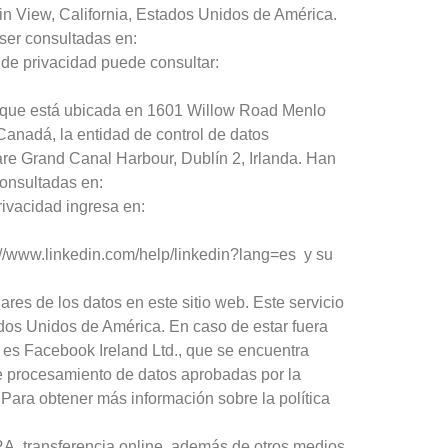
n View, California, Estados Unidos de América.
ser consultadas en:
 de privacidad puede consultar:
., que está ubicada en 1601 Willow Road Menlo
anadá, la entidad de control de datos
re Grand Canal Harbour, Dublín 2, Irlanda. Han
onsultadas en:
rivacidad ingresa en:
://www.linkedin.com/help/linkedin?lang=es y su
ares de los datos en este sitio web. Este servicio
os Unidos de América. En caso de estar fuera
 es Facebook Ireland Ltd., que se encuentra
e procesamiento de datos aprobadas por la
ara obtener más información sobre la política
RA, transferencia online, además de otros medios