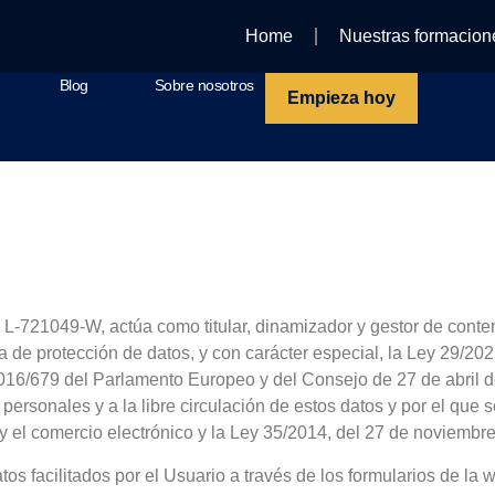
Home
Nuestras formacion
Blog
Sobre nosotros
Empieza hoy
721049-W, actúa como titular, dinamizador y gestor de conten
 de protección de datos, y con carácter especial, la Ley 29/202
6/679 del Parlamento Europeo y del Consejo de 27 de abril de 
s personales y a la libre circulación de estos datos y por el qu
y el comercio electrónico y la Ley 35/2014, del 27 de noviembre
os facilitados por el Usuario a través de los formularios de la 