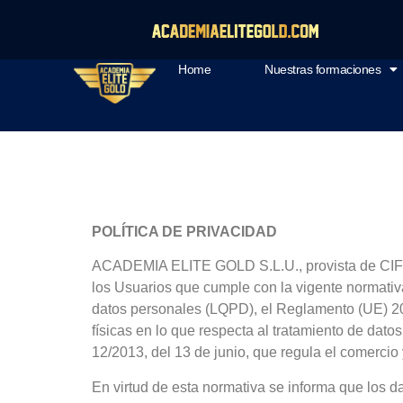
Home
Nuestras formaciones
POLÍTICA DE PRIVACIDAD
ACADEMIA ELITE GOLD S.L.U., provista de CIF L-
los Usuarios que cumple con la vigente normativa
datos personales (LQPD), el Reglamento (UE) 201
físicas en lo que respecta al tratamiento de dato
12/2013, del 13 de junio, que regula el comercio 
En virtud de esta normativa se informa que los dat