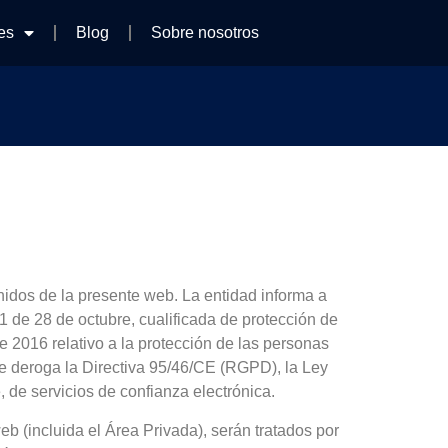
es
Blog
Sobre nosotros
idos de la presente web. La entidad informa a
1 de 28 de octubre, cualificada de protección de
2016 relativo a la protección de las personas
e se deroga la Directiva 95/46/CE (RGPD), la Ley
, de servicios de confianza electrónica.
web (incluida el Área Privada), serán tratados por