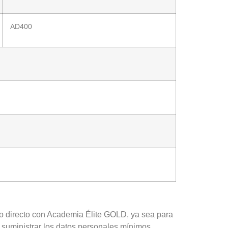
AD400
cto directo con Academia Élite GOLD, ya sea para
No suministrar los datos personales mínimos