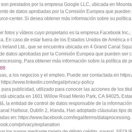
s son prestados por la empresa Google LLC, ubicada en Mountai
ento de datos aprobadas por la Comisión Europea que pueden 
urce-center. Si desea obtener más información sobre su política
bir fotos y vídeos cuyo propietario es la empresa Facebook Inc
. En caso de estar fuera de los Estados Unidos de América o C
 Ireland Ltd., que se encuentra ubicada en 4 Grand Canal Squa
 de datos aprobadas por la Comisión Europea que pueden ser c
rocessing. Para obtener más información sobre la política de p
388
sas, a los negocios y el empleo. Puede ser contactada en https
https://www.linkedin.com/legal/privacy-policy
ara publicidad, utilizado para conocer las acciones de los titul
está ubicada en 1601 Willow Road Menlo Park, CA 94025, Estad
 la entidad de control de datos responsable de la información
al Harbour, Dublín 2, Irlanda. Han adoptado cláusulas tipo d
as en: https://www.facebook.com/legal/terms/dataprocessing. P
book.com/privacy/explanation
nar los pagos mediante tarjeta de débito,crédito, paypal, SEQU