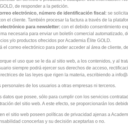
 GOLD, de responder a la petición.
orreo electrónico, número de identificación fiscal:
se solici
con el cliente. También procesar la factura a través de la plata
 electrónico para newsletter:
con el debido consentimiento expr
ínima necesaria para enviar un boletín comercial automatizado, 
icios y/o productos ofrecidos por Academia Élite GOLD.
rá el correo electrónico para poder acceder al área de cliente, 
e el uso que se le da al sitio web, a los contenidos, y al trat
suario siempre podrá ejercer sus derechos de acceso, rectificació
directrices de las leyes que rigen la materia, escribiendo a in
personales de los usuarios a otras empresas ni terceros.
datos que posee, sólo para cumplir con los servicios contratado
ración del sitio web. A este efecto, se proporcionarán los debid
en el sitio web poseen políticas de privacidad ajenas a Academ
nsabilidad conocerlas y su decisión aceptarlas o no.