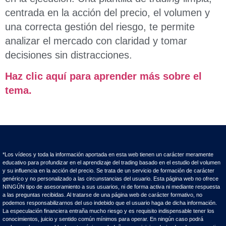
centrada en la acción del precio, el volumen y
una correcta gestión del riesgo, te permite
analizar el mercado con claridad y tomar
decisiones sin distracciones.
Haz clic aquí para aprender más sobre el
tema.
*Los vídeos y toda la información aportada en esta web tienen un carácter meramente
educativo para profundizar en el aprendizaje del trading basado en el estudio del volumen
y su influencia en la acción del precio. Se trata de un servicio de formación de carácter
genérico y no personalizado a las circunstancias del usuario. Esta página web no ofrece
NINGÚN tipo de asesoramiento a sus usuarios, ni de forma activa ni mediante respuesta
a las preguntas recibidas. Al tratarse de una página web de carácter formativo, no
podemos responsabilizarnos del uso indebido que el usuario haga de dicha información.
La especulación financiera entraña mucho riesgo y es requisito indispensable tener los
conocimientos, juicio y sentido común mínimos para operar. En ningún caso podrá