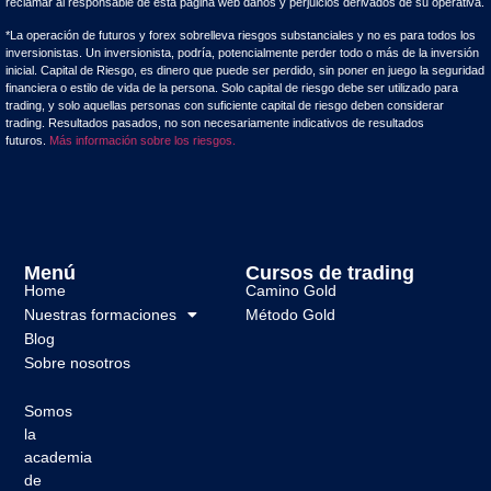
reclamar al responsable de esta página web daños y perjuicios derivados de su operativa.
*La operación de futuros y forex sobrelleva riesgos substanciales y no es para todos los
inversionistas. Un inversionista, podría, potencialmente perder todo o más de la inversión
inicial. Capital de Riesgo, es dinero que puede ser perdido, sin poner en juego la seguridad
financiera o estilo de vida de la persona. Solo capital de riesgo debe ser utilizado para
trading, y solo aquellas personas con suficiente capital de riesgo deben considerar
trading. Resultados pasados, no son necesariamente indicativos de resultados
futuros.
Más información sobre los riesgos.
Menú
Cursos de trading
Home
Camino Gold
Nuestras formaciones
Método Gold
Blog
Sobre nosotros
Somos
la
academia
de